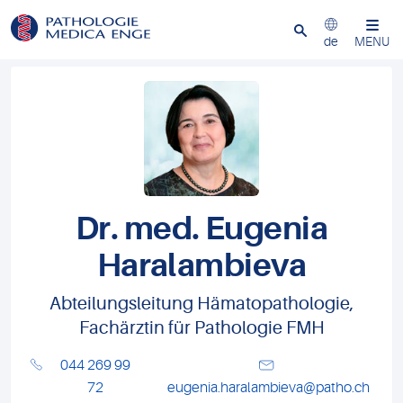
Schliessen
de
MENU
Dr. med. Eugenia
Haralambieva
Abteilungsleitung Hämatopathologie,
Fachärztin für Pathologie FMH
044 269 99
72
eugenia.haralambieva@patho.ch