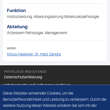
Funktion
Institutsleitung, Abteilungsleitung Molekularpathologie
Abteilung
Ärzteteam Pathologie, Management
weiter
Kilgus-Hawelski, Dr. med. Sandra
PATHOLOGIE MEDICA ENGE
Datenschutzerklärung
Urheberrecht und Haftungsausschluss
Diese Website verwendet Cookies, um die
Benutzerfreundlichkeit und Leistung zu verbessern. Durch die
FOLGEN SIE UNS
weitere Nutzung dieser Website erklären Sie sich mit der