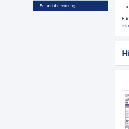
Befundübermittlung
Für
inf
H