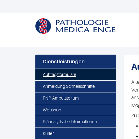
Dienstleistungen
A
Auftragsformulare
All
Anmeldung Schnellschnitte
Ver
ans
FNP-Ambulatorium
Mög
Webshop
Zu 
Präanalytische Informationen
Kurier