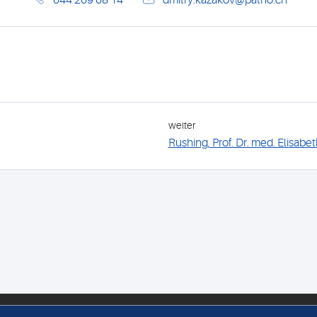
044 269 68 14
dmitry.kazakov@patho.ch
weiter
Rushing, Prof. Dr. med. Elisabet
FOLGEN SIE UNS
MIT